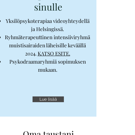
sinulle
Yksilöpsykoterapiaa videoyhteydellä
ja Helsingissä.
Ryhmäterapeuttinen intensiiviryhmä
muistisairaiden läheisille keväällä
2024.
KATSO ESITE.
Psykodraamaryhmiä sopimuksen
mukaan.
Lue lisää
Oma taustani