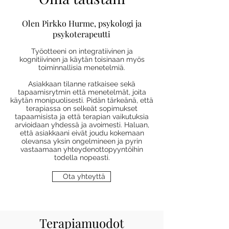
Olen Pirkko Hurme, psykologi ja
psykoterapeutti
Työotteeni on integratiivinen ja
kognitiivinen ja käytän toisinaan myös
toiminnallisia menetelmiä.
Asiakkaan tilanne ratkaisee sekä
tapaamisrytmin että menetelmät, joita
käytän monipuolisesti. Pidän tärkeänä, että
terapiassa on selkeät sopimukset
tapaamisista ja että terapian vaikutuksia
arvioidaan yhdessä ja avoimesti. Haluan,
että asiakkaani eivät joudu kokemaan
olevansa yksin ongelmineen ja pyrin
vastaamaan yhteydenottopyyntöihin
todella nopeasti.
Ota yhteyttä
Terapiamuodot